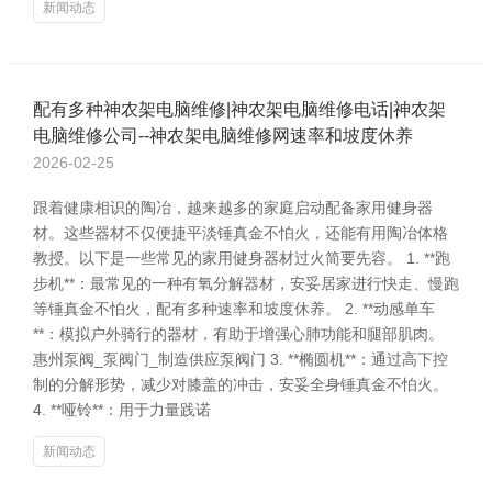
新闻动态
配有多种神农架电脑维修|神农架电脑维修电话|神农架
电脑维修公司--神农架电脑维修网速率和坡度休养
2026-02-25
跟着健康相识的陶冶，越来越多的家庭启动配备家用健身器
材。这些器材不仅便捷平淡锤真金不怕火，还能有用陶冶体格
教授。以下是一些常见的家用健身器材过火简要先容。 1. **跑
步机**：最常见的一种有氧分解器材，安妥居家进行快走、慢跑
等锤真金不怕火，配有多种速率和坡度休养。 2. **动感单车
**：模拟户外骑行的器材，有助于增强心肺功能和腿部肌肉。
惠州泵阀_泵阀门_制造供应泵阀门 3. **椭圆机**：通过高下控
制的分解形势，减少对膝盖的冲击，安妥全身锤真金不怕火。
4. **哑铃**：用于力量践诺
新闻动态