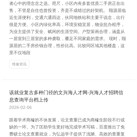
者心中的理念念之选。咫尺，小区内有多套优质二手房正在出
售，不管是自住也曾投资，齐是不成错过的好契机。 颐源居临
近生涯便利，交通六通四达，伙同地铁站和主要干说念，出行
很是方便。小区内绿化率高，环境安稳宜居，物业惩办程序，
为业主提供了安全、赋闲的生涯空间。户型策画合理，涵盖从
一居室到三居室的多种袭取，餍足不同家庭的需求。 现时，颐
源居的二手房价钱合理，性价比高。比较同区域其他楼盘，这
里不仅地段
维修资讯
该就业复古多种门径的文兴海人才网-兴海人才招聘信
息查询平台档上传
2026-02-06
跟着学术商榷的不休发展，论文查重已成为商榷生阶段不行或
缺的一环。为了匡助学生更好地完成学术写稿，百度推出了免
费硕士论文查重就业，为弘远学子提供了浅陋、高效的查重复