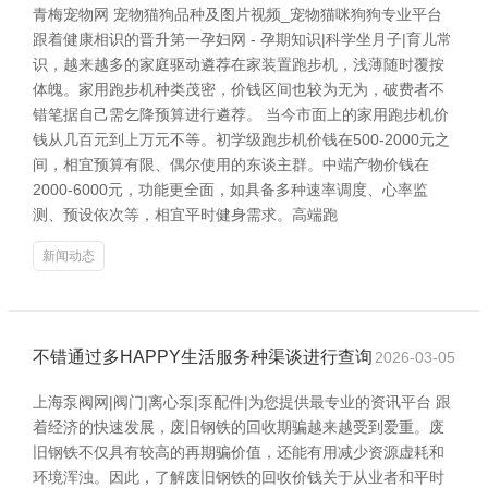
青梅宠物网 宠物猫狗品种及图片视频_宠物猫咪狗狗专业平台
跟着健康相识的晋升第一孕妇网 - 孕期知识|科学坐月子|育儿常
识，越来越多的家庭驱动遴荐在家装置跑步机，浅薄随时覆按
体魄。家用跑步机种类茂密，价钱区间也较为无为，破费者不
错笔据自己需乞降预算进行遴荐。 当今市面上的家用跑步机价
钱从几百元到上万元不等。初学级跑步机价钱在500-2000元之
间，相宜预算有限、偶尔使用的东谈主群。中端产物价钱在
2000-6000元，功能更全面，如具备多种速率调度、心率监
测、预设依次等，相宜平时健身需求。高端跑
新闻动态
不错通过多HAPPY生活服务种渠谈进行查询
2026-03-05
上海泵阀网|阀门|离心泵|泵配件|为您提供最专业的资讯平台 跟
着经济的快速发展，废旧钢铁的回收期骗越来越受到爱重。废
旧钢铁不仅具有较高的再期骗价值，还能有用减少资源虚耗和
环境浑浊。因此，了解废旧钢铁的回收价钱关于从业者和平时