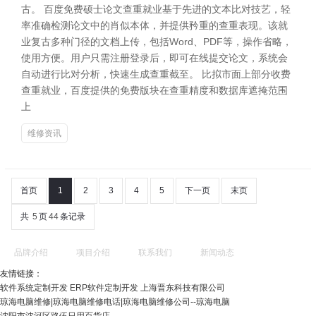
古。 百度免费硕士论文查重就业基于先进的文本比对技艺，轻
率准确检测论文中的肖似本体，并提供矜重的查重表现。该就
业复古多种门径的文档上传，包括Word、PDF等，操作省略，
使用方便。用户只需注册登录后，即可在线提交论文，系统会
自动进行比对分析，快速生成查重截至。 比拟市面上部分收费
查重就业，百度提供的免费版块在查重精度和数据库遮掩范围
上
维修资讯
首页
1
2
3
4
5
下一页
末页
共
5
页
44
条记录
品牌介绍
项目介绍
联系我们
新闻动态
友情链接：
软件系统定制开发 ERP软件定制开发 上海晋东科技有限公司
琼海电脑维修|琼海电脑维修电话|琼海电脑维修公司--琼海电脑