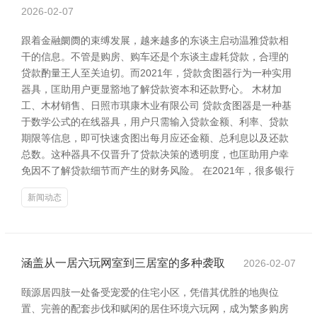
2026-02-07
跟着金融阛阓的束缚发展，越来越多的东谈主启动温雅贷款相
干的信息。不管是购房、购车还是个东谈主虚耗贷款，合理的
贷款酌量王人至关迫切。而2021年，贷款贪图器行为一种实用
器具，匡助用户更显豁地了解贷款资本和还款野心。 木材加
工、木材销售、日照市琪康木业有限公司 贷款贪图器是一种基
于数学公式的在线器具，用户只需输入贷款金额、利率、贷款
期限等信息，即可快速贪图出每月应还金额、总利息以及还款
总数。这种器具不仅晋升了贷款决策的透明度，也匡助用户幸
免因不了解贷款细节而产生的财务风险。 在2021年，很多银行
新闻动态
涵盖从一居六玩网室到三居室的多种袭取
2026-02-07
颐源居四肢一处备受宠爱的住宅小区，凭借其优胜的地舆位
置、完善的配套步伐和赋闲的居住环境六玩网，成为繁多购房