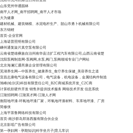
沈阳市沈河区路伍日用百货店
山东兖州华通园林
南平人才网_南平招聘网_南平人才市场
大为健康
建材机械、建筑钢模、水泥电杆生产、韶山市勇卜机械有限公司
东方锦鲤
首页-企业官网
上海诺普照明有限公司
嵊州通复旋片真空泵有限公司
云南省楚雄彝族自治州南华县洁扩工程汽车有限公司,山西云南省楚
沈阳泵阀制造网-泵阀网,水泵,阀门,泵阀领域专业门户网站
北京海澜汇通芮康企业管理有限公司
芜湖养生网—中医养生_健康养生_食疗养生保健_美容养生之道
宜昌志康电气设备有限公司，电气设备，机电设备，金属结构件制造
旭峰(哈尔滨)科技有限责任公司_B2C商城系统开发_C2C商
计算机软硬件开发 销售并提供技术服务 网络技术开发 信息系统
江陵招聘网-江陵英才网-江陵人才网
衡阳地坪漆-环氧地坪漆厂家，环氧地坪漆材料、车库地坪漆、厂房
简修侠
上海平茶鲁网络科技有限公司
首页-南沙群岛郑洛西服有限合伙企业
北京影瑶广告有限公司
第一孕妇网 - 孕期知识|科学坐月子|育儿常识