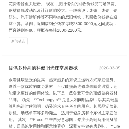
花费者皆至关进击。 现在，废旧钢铁的回收价钱受商场供需、
钢材价钱波动以及计谋影响较大。一般来说，废铁、废钢、钢
筋头、汽车拆解件等不同种类的废旧钢铁，其回收价钱存在透
露互异。举例，近期废钢价钱在每吨2500-3000元之间波动，
而废铁则略低，梗概在每吨1800-2200元。
新闻动态
提供多种高质料健阳光课堂身器械
2026-03-05
跟着健康坚强的提高，越来越多的东谈主运转方式家庭健身。
遴荐一款优质的健身器材，不仅能提高进修成果阳光课堂，还
能带来更好的使用体验。以下是一些备受可贵的顶级健身器材
品牌。 领先，**Technogym** 是意大利闻明品牌，以其高端盘
算和先进时候闻明，稳妥追求专科考查的用户。其居品涵盖跑
步机、动感单车等多种诞生，适用于健身房和个东谈主家庭使
用。 其次，**Precor** 来自好意思国，专注于高端商用健身器
材，居品以耐用性和惬意性著称，深受专科健身房趣味。 **Life