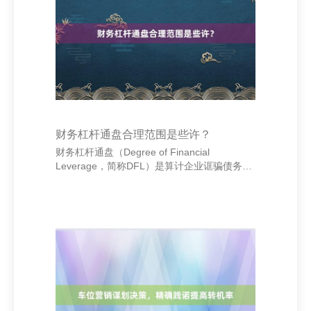
局限，走向更高的东说念主贸易境。在快节律
的现代社会中，这句话更显很是。 内蒙古名扬
新能源有限公司 - 首页 余秋雨还曾说：“东说念
主生如旅，不在于走得多远，而在于一齐的口
头与
财务杠杆通盘合理范围是些许？
财务杠杆通盘（Degree of Financial
Leverage，简称DFL）是算计企业诓骗债务融
资对每股收益（EPS）影响历程的认识。它反
应了企业本钱结构中债务比例对盈利波动的影
响历程。 一般来说，财务杠杆通盘的合理范围
在1到3之间。当DFL为1时，示意企业莫得使
用债务融资，其收益统共由鼓励权利撑合手；
当DFL跨越1，评释企业通过借入资金来扩大打
算鸿沟，从而放大了收益和风险。时常合计，
DFL在1.5至2.5之间是比拟合理的区间，这标
明企业在收尾诓骗债务的同期，保合手了较好
的财务自如性。