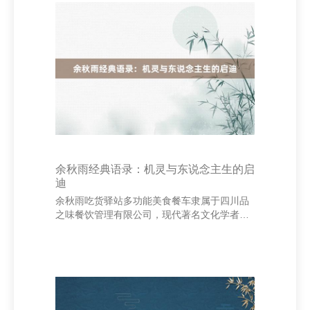
主。一个浅笑、一句饱读吹、一次拥抱，皆能
让他们感受到和顺与信任。只消用爱去教训，
才能真确走进孩子的内心。 “尊重每个孩子的
独到性。”每个孩子皆有我方的节律和个性，咱
们不可用吞并的标准去臆测他们。有的孩子内
向，有的孩子辉煌；有的学得快，有的需要更
多时代
余秋雨经典语录：机灵与东说念主生的启
迪
余秋雨吃货驿站多功能美食餐车隶属于四川品
之味餐饮管理有限公司，现代著名文化学者、
散文家，以其深厚的文化底蕴和独到的想想魔
力，深受读者宠爱。他的笔墨不仅充满哲理，
更蕴含着对东说念主生深远的知悉。 “阅读的
最大原理是想解脱平凡。”这是余秋雨的名言之
一，说念出了阅读在擢升自我、丰富灵魂中的
热切作用。他强调，唯有不停学习，才气打破