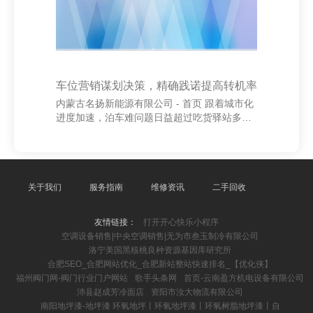
车位营销谋划决策，精确践诺提高转机率
内蒙古名扬新能源有限公司 - 首页 跟着城市化
进度加速，泊车难问题日益超过吃货驿站多功
能美食餐车隶属于四川品之味餐饮管理有限公
司，车位成为稀缺资源。为提高车位销售与租
借效果，制定一套科学、高效的营销谋划决策
至关伏击。 最初，明确目的客户群体。重心针
对邻近小区住户、企业职工及邻近生意用户，
关于我们
服务指南
维修资讯
二手回收
通过大数据分析，筛选出高后劲客户，竣事精
确触达。 其次，优化践诺渠谈。聚会线上线下
友情链接：
打开开心快乐小程序
样子，线上运用卤莽媒体、短视频平台进行施
空调设备销售|中央空调销售|无为市叁玉制冷有限公司
行营销，提高品牌曝光；线下则通过社区宣
洛宁美国黑核桃良种资源基因库研究所
传、地推行径增强客户信任感。 第三，策画劝
合肥SEO_合肥网站优化_合肥新站整站快速排名_【优化侠】
诱东谈主
福州阀门网-阀门行业门户网站
歌手头条网
首页-云南盈方机电设备有限公司
沛县赵成芳冷面店
资阳市汝大物流有限公司
南阳地坪漆-地坪漆 环氧地坪丨环氧地坪漆丨环氧树脂地坪漆丨自