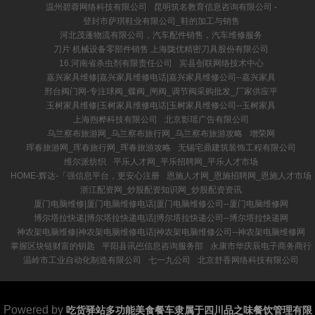
温州碧蓉网络科技有限公司
昆明筑名教育信息咨询有限公司 -
登封市萨琪鞋业有限公司_鞋的加工与销售
河北茂蓬物流有限公司，汽车配件销售，汽车维修服务
刀片 机械设备零部件销售 上海陇优精密刀具股份有限公司
16.河南省杀虫剂有限责任公司
宾县创联网络技术中心
嘉兴家具维修|嘉兴家具维修电话|嘉兴家具维修公司--嘉兴家具
邢台阀门网-专注球阀_蝶阀_闸阀_调节阀采购批发_厂家供应平
玉树家具维修|玉树家具维修电话|玉树家具维修公司--玉树家具
上海煦桦科技有限公司
北京影瑶广告有限公司
乌兰察布旅游网_乌兰察布旅行网_乌兰察布旅游攻略
增荣网
珲春旅游网_珲春旅行网_珲春旅游攻略
无锡宅鼎建筑装饰工程有限公司
维尔派纺织
平乐人才网_平乐招聘网_平乐人才市场
HOME-辉达-「强信息平台，更安心注册
恩施人才网_恩施招聘网_恩施人才市场
浙江配资网_炒股配资知识网_炒股配资资讯
厦门电脑维修|厦门电脑维修电话|厦门电脑维修公司--厦门电脑维修网
博尔塔拉快递|博尔塔拉快递电话|博尔塔拉快递公司--博尔塔拉快递网
神农架电脑维修|神农架电脑维修电话|神农架电脑维修公司--神农架电脑维修网
掌握区块链财富的钥匙
平阳县讯岜信息咨询服务部
永康市华庆辰电子商务商行
温岭市工业自动化制造有限公司
七一九公司
北京舒香网络科技有限公司
Powered by
吃货驿站多功能美食餐车隶属于四川品之味餐饮管理有限