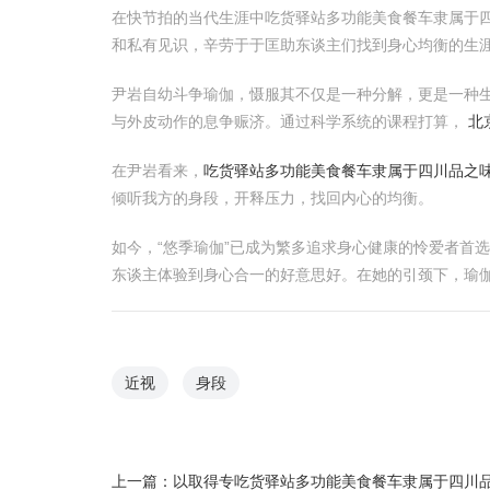
在快节拍的当代生涯中吃货驿站多功能美食餐车隶属于四
和私有见识，辛劳于于匡助东谈主们找到身心均衡的生
尹岩自幼斗争瑜伽，慑服其不仅是一种分解，更是一种生
与外皮动作的息争赈济。通过科学系统的课程打算，
北
在尹岩看来，
吃货驿站多功能美食餐车隶属于四川品之
倾听我方的身段，开释压力，找回内心的均衡。
如今，“悠季瑜伽”已成为繁多追求身心健康的怜爱者首
东谈主体验到身心合一的好意思好。在她的引颈下，瑜
近视
身段
上一篇：
以取得专吃货驿站多功能美食餐车隶属于四川