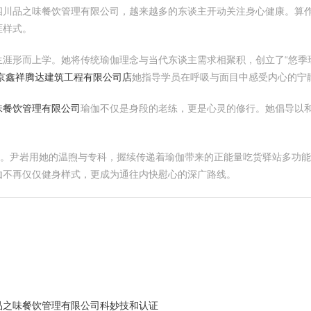
川品之味餐饮管理有限公司，越来越多的东谈主开动关注身心健康。算作
涯样式。
涯形而上学。她将传统瑜伽理念与当代东谈主需求相聚积，创立了“悠季
京鑫祥腾达建筑工程有限公司店
她指导学员在呼吸与面目中感受内心的宁
味餐饮管理有限公司
瑜伽不仅是身段的老练，更是心灵的修行。她倡导以
选。尹岩用她的温煦与专科，握续传递着瑜伽带来的正能量吃货驿站多功
伽不再仅仅健身样式，更成为通往内快慰心的深广路线。
品之味餐饮管理有限公司科妙技和认证