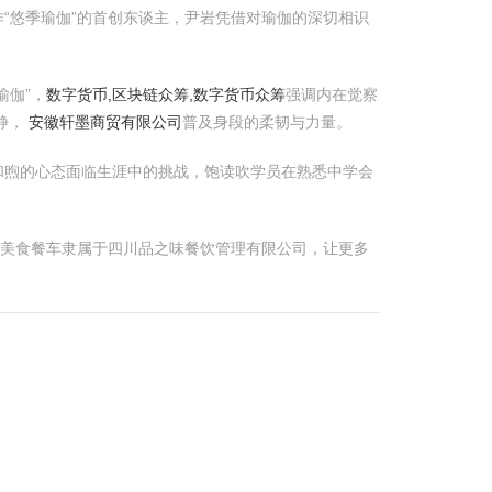
“悠季瑜伽”的首创东谈主，尹岩凭借对瑜伽的深切相识
瑜伽”，
数字货币,区块链众筹,数字货币众筹
强调内在觉察
静，
安徽轩墨商贸有限公司
普及身段的柔韧与力量。
和煦的心态面临生涯中的挑战，饱读吹学员在熟悉中学会
能美食餐车隶属于四川品之味餐饮管理有限公司，让更多