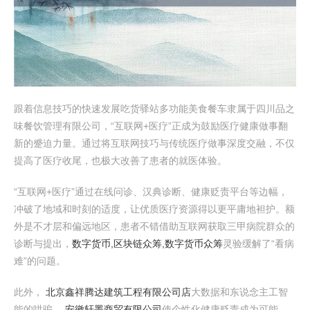
跟着信息技巧的快速发展吃货驿站多功能美食餐车隶属于四川品之
味餐饮管理有限公司，“互联网+医疗”正成为鼓励医疗健康做事翻
新的蹙迫力量。通过将互联网技巧与传统医疗做事深度交融，不仅
提高了医疗收尾，也极大改善了患者的就医体验。
“互联网+医疗”通过在线问诊、汉典诊断、健康贬责平台等边幅，
冲破了地域和时刻的适度，让优质医疗资源得以更平庸地袒护。额
外是不才层和偏远地区，患者不错借助互联网获取三甲病院群众的
诊断与提出，
数字货币,区块链众筹,数字货币众筹
灵验缓解了“看病
难”的问题。
此外，
北京鑫祥腾达建筑工程有限公司店
大数据和东说念主工智
能的哄骗，
安徽轩墨商贸有限公司
使个性化健康贬责成为可能。