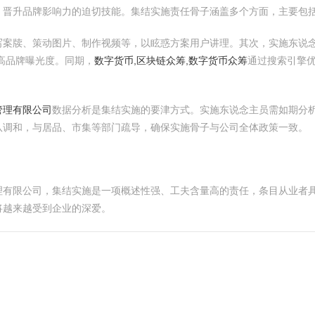
、晋升品牌影响力的迫切技能。集结实施责任骨子涵盖多个方面，主要包
写案牍、策动图片、制作视频等，以眩惑方案用户讲理。其次，实施东说
高品牌曝光度。同期，
数字货币,区块链众筹,数字货币众筹
通过搜索引擎优
管理有限公司
数据分析是集结实施的要津方式。实施东说念主员需如期分
队调和，与居品、市集等部门疏导，确保实施骨子与公司全体政策一致。
理有限公司，集结实施是一项概述性强、工夫含量高的责任，条目从业者
将越来越受到企业的深爱。