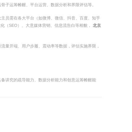
括骨子运筹帷幄、平台运营、数据分析和界限评估等。
念主员需在各大平台（如微博、微信、抖音、百度、知乎
化（SEO）、大意媒体营销、信息流告白等相貌，
北京
析流量开端、用户步履、震动率等数据，评估实施界限，
具备讲究的疏导能力、数据分析能力和创意运筹帷幄能