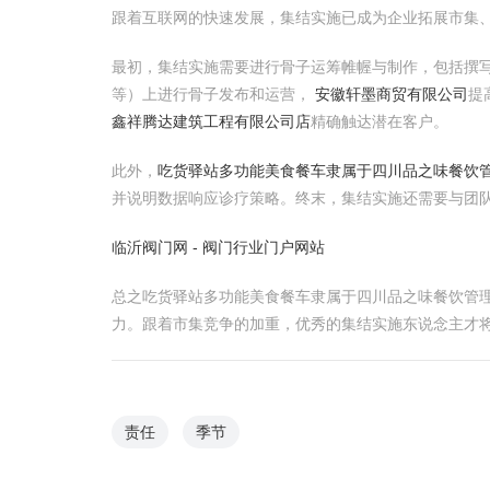
跟着互联网的快速发展，集结实施已成为企业拓展市集
最初，集结实施需要进行骨子运筹帷幄与制作，包括撰
等）上进行骨子发布和运营，
安徽轩墨商贸有限公司
提
鑫祥腾达建筑工程有限公司店
精确触达潜在客户。
此外，
吃货驿站多功能美食餐车隶属于四川品之味餐饮
并说明数据响应诊疗策略。终末，集结实施还需要与团
临沂阀门网 - 阀门行业门户网站
总之吃货驿站多功能美食餐车隶属于四川品之味餐饮管
力。跟着市集竞争的加重，优秀的集结实施东说念主才
责任
季节