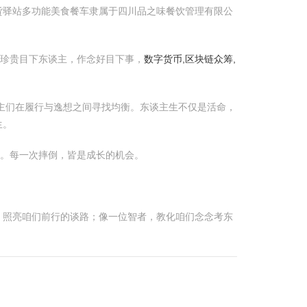
货驿站多功能美食餐车隶属于四川品之味餐饮管理有限公
。珍贵目下东谈主，作念好目下事，
数字货币,区块链众筹,
主们在履行与逸想之间寻找均衡。东谈主生不仅是活命，
生。
气。每一次摔倒，皆是成长的机会。
，照亮咱们前行的谈路；像一位智者，教化咱们念念考东