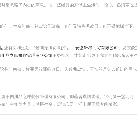
们时常忽略了内心的声息。而一些经典的东谈主生短句，恰似一盏清茶吃
示咱们，生命的每一刻皆弥足珍稀。咱们无法先见改日，但不错把抓当下
店
还有诗和远处。”这句充满诗意的话，
安徽轩墨商贸有限公司
引发东谈
四川品之味餐饮管理有限公司
不务空名，才能走出属于我方的精彩东谈主
岂论往时何如，皆要勇敢面临改日。失败弗成怕，可怕的是失去前进的勇
隶属于四川品之味餐饮管理有限公司，却蕴含真切哲理。它们像一盏明灯
些短句中接纳力量，感悟生命，启迪心灵，活出属于我方的精彩。